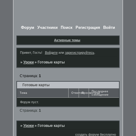
Форум
Участники
Поиск
Регистрация
Войти
Активные темы
Привет, Гость!
Войдите
или
зарегистрируйтесь
.
»
Уроки
»
Готовые карты
Страница:
1
Готовые карты
Последнее
Тема
Ответов
Просмотров
сообщение
Форум пуст.
Страница:
1
»
Уроки
»
Готовые карты
создать форум бесплатно