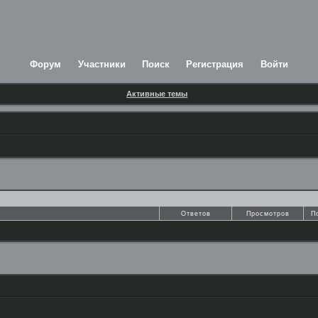
Форум
Участники
Поиск
Регистрация
Войти
Активные темы
Ответов
Просмотров
П