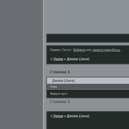
Привет, Гость!
Войдите
или
зарегистрируйтесь
.
»
Уроки
»
Джава (Java)
Страница:
1
Джава (Java)
Тема
Форум пуст.
Страница:
1
»
Уроки
»
Джава (Java)