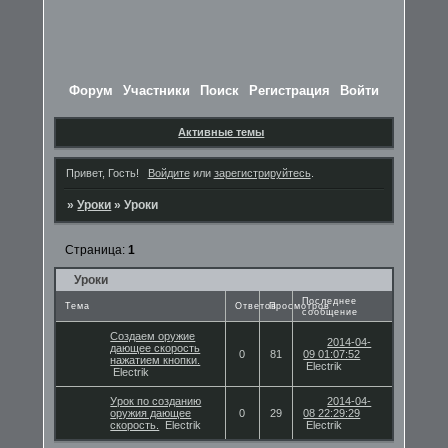
Форум
Участники
Поиск
Регистрация
Войти
Активные темы
Привет, Гость!
Войдите
или
зарегистрируйтесь
.
»
Уроки
»
Уроки
Страница:
1
Уроки
Последнее
Тема
Ответов
Просмотров
сообщение
Создаем оружие
2014-04-
дающее скорость
0
81
09 01:07:52
нажатием кнопки.
Electrik
Electrik
Урок по созданию
2014-04-
оружия дающее
0
29
08 22:29:29
скорость.
Electrik
Electrik