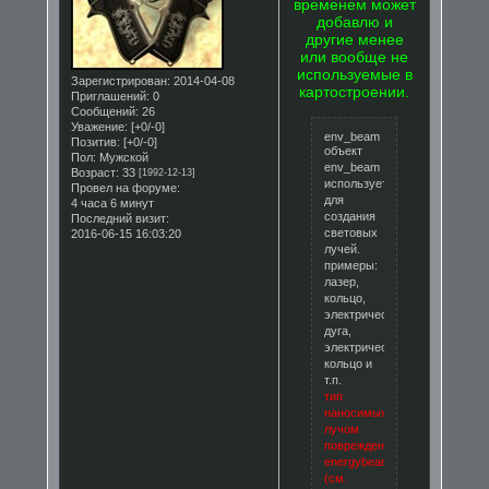
временем может
добавлю и
другие менее
или вообще не
используемые в
Зарегистрирован
: 2014-04-08
картостроении.
Приглашений:
0
Сообщений:
26
Уважение:
[+0/-0]
env_beam
Позитив:
[+0/-0]
объект
Пол:
Мужской
env_beam
Возраст:
33
[1992-12-13]
используется
Провел на форуме:
для
4 часа 6 минут
создания
Последний визит:
световых
2016-06-15 16:03:20
лучей.
примеры:
лазер,
кольцо,
электрическая
дуга,
электрическое
кольцо и
т.п.
тип
наносимых
лучом
повреждений:
energybeam
(см.