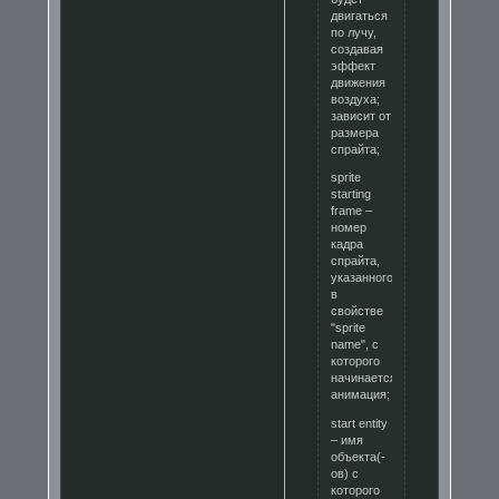
двигаться
по лучу,
создавая
эффект
движения
воздуха;
зависит от
размера
спрайта;
sprite
starting
frame –
номер
кадра
спрайта,
указанного
в
свойстве
"sprite
name", с
которого
начинается
анимация;
start entity
– имя
объекта(-
ов) с
которого