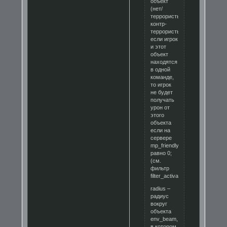
объект
(нет/
террористы/
контр-
террористы);
если игрок
и этот
объект
находятся
в одной
команде,
то игрок
не будет
получать
урон от
этого
объекта
если на
сервере
mp_friendlyfire
равно 0;
(см.
фильтр
filter_activator_team);
radius –
радиус
вокруг
объекта
env_beam,
в котором