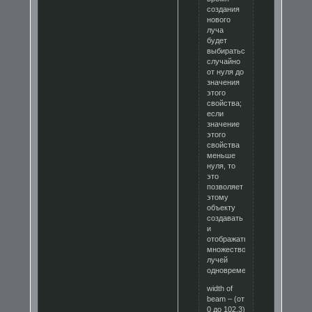
создания
нового
луча
будет
выбираться
случайно
от нуля до
значения
этого
свойства;
если
значение
этого
свойства
меньше
нуля, то
это
позволяет
этому
объекту
создавать
и
отображать
множество
лучей
одновременно;
width of
beam – (от
0 до 102.3)