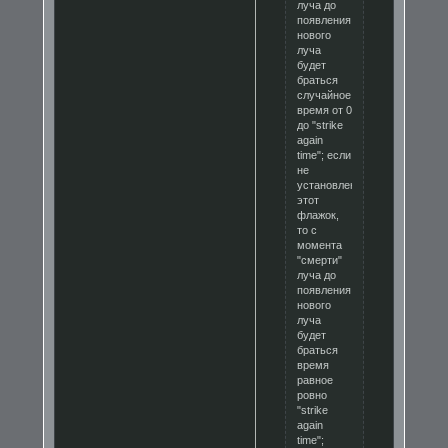
луча до
появления
нового
луча
будет
браться
случайное
время от 0
до "strike
again
time"; если
не
установлен
этот
флажок,
то с
момента
"смерти"
луча до
появления
нового
луча
будет
браться
время
равное
ровно
"strike
again
time";