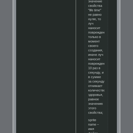
значение
свойства
"life time"
не равно
нулю, то
луч
наносит
повреждения
только в
момент
своего
создания,
иначе луч
наносит
повреждения
10 раз в
секунду, и
в сумме
за секунду
отнимает
количество
здоровья,
равное
значению
этого
свойства;
sprite
name –
имя