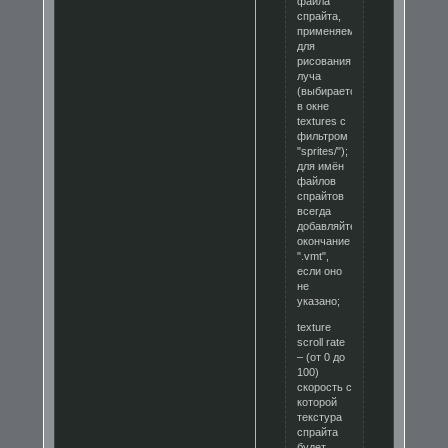
файла
спрайта,
применяемого
для
рисования
луча
(выбирается
в окне
textures с
фильтром
"sprites/");
для имён
файлов
спрайтов
всегда
добавляйте
окончание
".vmt",
если оно
не
указано;
texture
scroll rate
– (от 0 до
100)
скорость с
которой
текстура
спрайта
будет