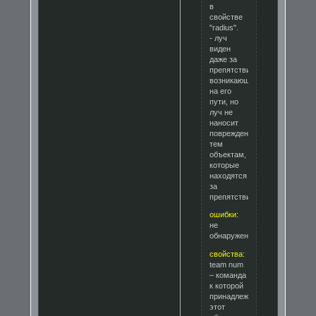
в
свойстве
"radius".
- луч
виден
даже за
препятствиями,
возникающими
на его
пути, но
луч не
наносит
повреждения
тем
объектам,
которые
находятся
за
препятствием
ошибки:
не
обнаружены.
свойства:
team num
– команда
к которой
принадлежит
этот