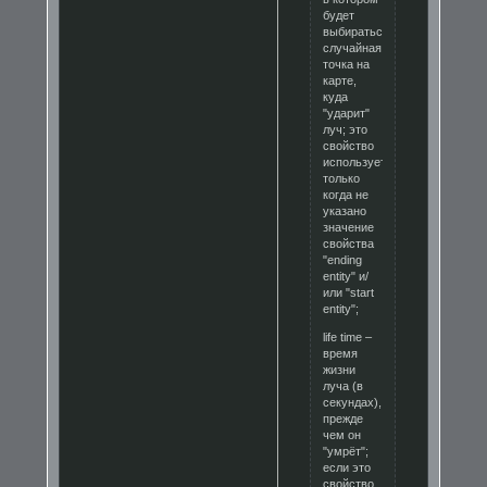
будет
выбираться
случайная
точка на
карте,
куда
"ударит"
луч; это
свойство
используется
только
когда не
указано
значение
свойства
"ending
entity" и/
или "start
entity";
life time –
время
жизни
луча (в
секундах),
прежде
чем он
"умрёт";
если это
свойство