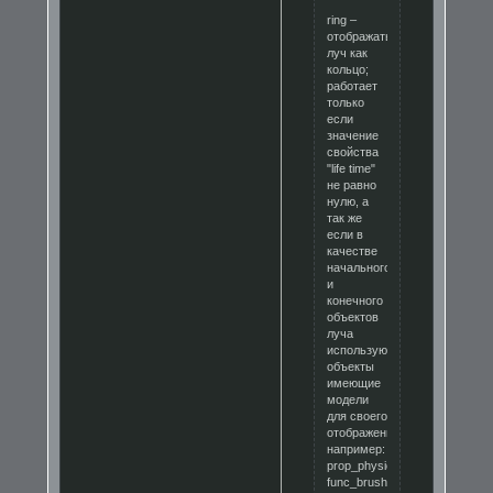
ring –
отображать
луч как
кольцо;
работает
только
если
значение
свойства
"life time"
не равно
нулю, а
так же
если в
качестве
начального
и
конечного
объектов
луча
используются
объекты
имеющие
модели
для своего
отображения,
например:
prop_physics,
func_brush,