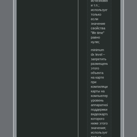
исчезновение
и т.п.;
используется
только
если
значение
свойства
"life time"
равно
нулю;
minimum
dx level –
запретить
размещение
этого
объекта
на карте
при
компиляции
карты на
компьютере,
уровень
аппаратной
поддержки
видеокарты
которого
ниже этого
значения;
используется
только