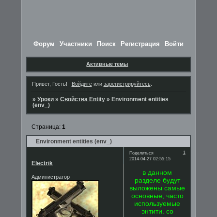
Форум
Участники
Поиск
Регистрация
Войти
Активные темы
Привет, Гость!
Войдите
или
зарегистрируйтесь
.
»
Уроки
»
Свойства Entity
»
Environment entities
(env_)
Страница:
1
Environment entities (env_)
1
Поделиться
2014-04-27 02:55:15
Electrik
в данном
Администратор
разделе будут
выложены самые
основные, часто
используемые
энтити. со