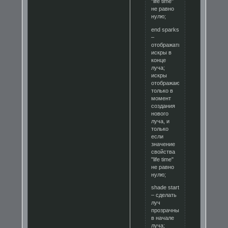
"life time"
не равно
нулю;
end sparks
–
отображать
искры в
конце
луча;
искры
отображаются
только в
момент
создания
нового
луча, и
только
если
значение
свойства
"life time"
не равно
нулю;
shade start
– сделать
луч
прозрачным
в начале
луча;