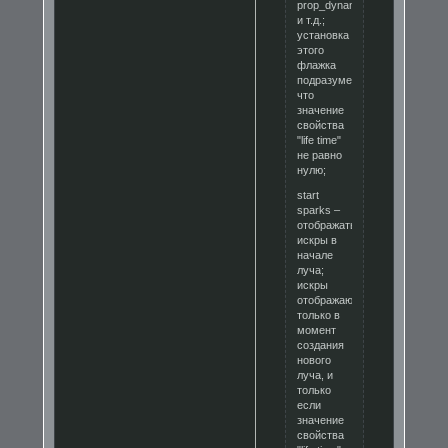
prop_dynamic
и т.д.;
установка
этого
флажка
подразумевает,
что
значение
свойства
"life time"
не равно
нулю;
start
sparks –
отображать
искры в
начале
луча;
искры
отображаются
только в
момент
создания
нового
луча, и
только
если
значение
свойства