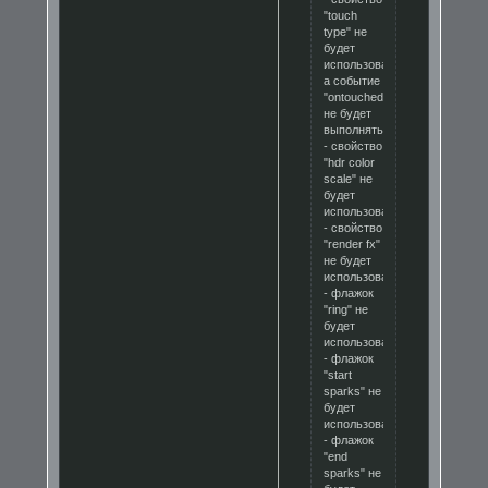
"touch
type" не
будет
использоваться,
а событие
"ontouchedbyentity"
не будет
выполняться;
- свойство
"hdr color
scale" не
будет
использоваться;
- свойство
"render fx"
не будет
использоваться;
- флажок
"ring" не
будет
использоваться;
- флажок
"start
sparks" не
будет
использоваться;
- флажок
"end
sparks" не