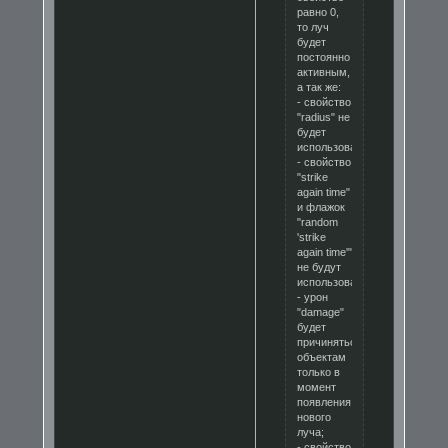
равно 0,
то луч
будет
постоянно
активным,
а так же:
- свойство
"radius" не
будет
использоваться;
- свойство
"strike
again time"
и флажок
"random
'strike
again time'"
не будут
использоваться;
- урон
"damage"
будет
причиняться
объектам
только в
момент
появления
нового
луча;
- свойство