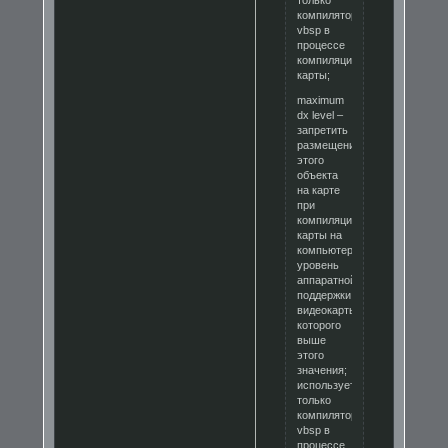
компилятором
vbsp в
процессе
компиляции
карты;
maximum
dx level –
запретить
размещение
этого
объекта
на карте
при
компиляции
карты на
компьютере,
уровень
аппаратной
поддержки
видеокарты
которого
выше
этого
значения;
используется
только
компилятором
vbsp в
процессе