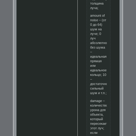
толщина
луча;
amount of
noise – (от
0 до 64)
шум на
луче; 0
луч
абсолютно
без шума
–
идеальная
прямая
или
идеальное
кольцо; 10
–
достаточно
сильный
шум и т.п.;
damage –
количество
урона для
объекта,
который
пересекает
этот луч;
если