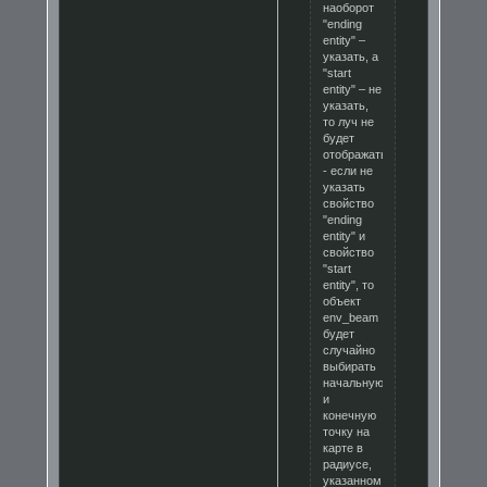
наоборот
"ending
entity" –
указать, а
"start
entity" – не
указать,
то луч не
будет
отображаться.
- если не
указать
свойство
"ending
entity" и
свойство
"start
entity", то
объект
env_beam
будет
случайно
выбирать
начальную
и
конечную
точку на
карте в
радиусе,
указанном