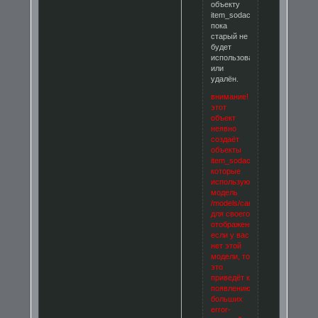
объекту
item_sodacan,
пока
старый не
будет
использован
или
удалён.
внимание!
этот
объект
неявно
создаёт
объекты
item_sodacan,
которые
используют
модель
/models/can.mdl
для своего
отображения.
если у вас
нет этой
модели, то
это
приведёт к
появлению
больших
error-