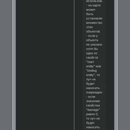
использоваться.
- на карте
может
быть
установлено
множество
этих
объектов.
- если у
объекта
не указано
хотя бы
одно из
свойств
"start
entity" или
"ending
entity", то
луч не
будет
наносить
повреждений.
- если
значение
свойства
"damage"
равно 0,
то луч не
будет
наносить