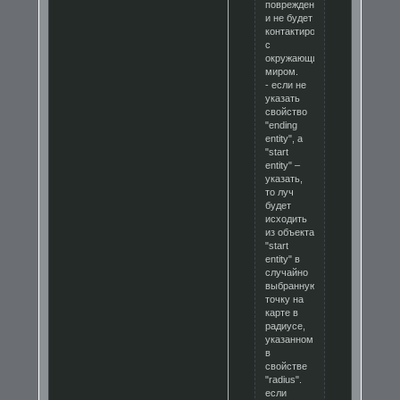
повреждений
и не будет
контактировать
с
окружающим
миром.
- если не
указать
свойство
"ending
entity", а
"start
entity" –
указать,
то луч
будет
исходить
из объекта
"start
entity" в
случайно
выбранную
точку на
карте в
радиусе,
указанном
в
свойстве
"radius".
если