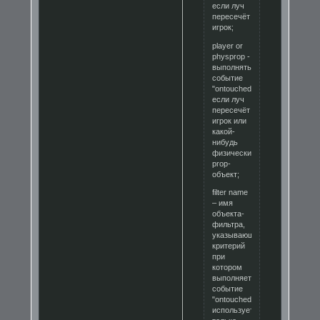
если луч
пересечёт
игрок;
player or
physprop -
выполнять
событие
"ontouchedbyentity"
если луч
пересечёт
игрок или
какой-
нибудь
физически
prop-
объект;
filter name
– имя
объекта-
фильтра,
указывающего
критерий
при
котором
выполняется
событие
"ontouchedbyentity";
используется