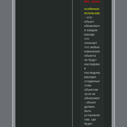
filter_damage_type)
особенности
использования:
- этот
объект
обновляется
в каждом
раунде.
это
означает
что любые
изменения
объекта
не будут
наследоваться
в
последующих
раундах.
созданные
этим
объектом
лучи не
обновляются!
- объект
должен
быть
установлен
там, где
будет