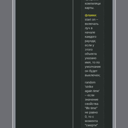
компиляции
карты.
флажки:
start on –
включать
луч в
начале
каждого
раунда;
если у
этого
объекта
указано
имя, то по
умолчанию
он будет
выключен;
random
'strike
again time'
– если
значение
свойства
"life time"
не равно
0, то с
момента
"смерти"