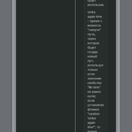
будет
использоваться;
strike
again time
– время с
момента
"смерти"
луча,
через
которое
будет
создан
новый
луч;
используется
только
если
значение
свойства
"life time"
не равно
нулю;
если
установлен
флажок
"random
'strike
again
time'", то
время