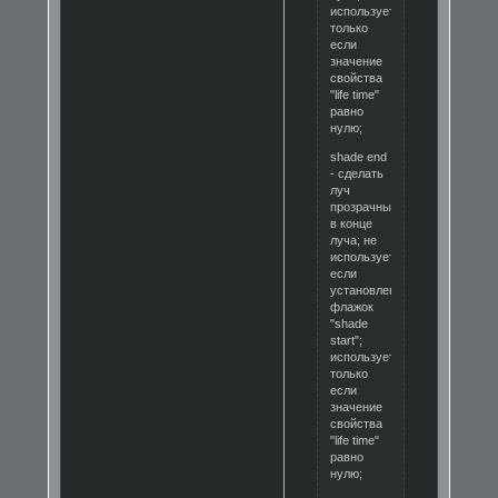
используется
только
если
значение
свойства
"life time"
равно
нулю;
shade end
- сделать
луч
прозрачным
в конце
луча; не
используется
если
установлен
флажок
"shade
start";
используется
только
если
значение
свойства
"life time"
равно
нулю;