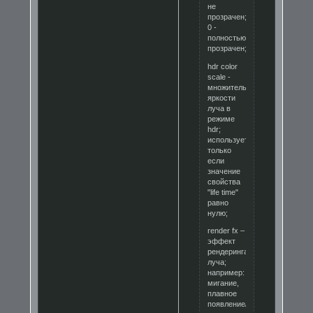
не
прозрачен;
0 -
полностью
прозрачен;
hdr color
scale -
множитель
яркости
луча в
режиме
hdr;
используется
только
если
значение
свойства
"life time"
равно
нулю;
render fx –
эффект
рендеринга
луча;
например:
мигание,
плавное
появление/